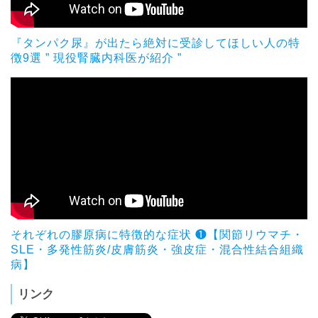
『タンパク尿』が出たら絶対に受診してほしい人の特
徴9選 ” 現役腎臓内科医が紹介 ”
それぞれの膠原病に特徴的な症状 ❶【関節リウマチ・
SLE・多発性筋炎/皮膚筋炎・強皮症・混合性結合組織
病】
リンク