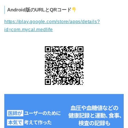
Android版のURLとQRコード
https://play.google.com/store/apps/details?
id=com.mycal.medlife