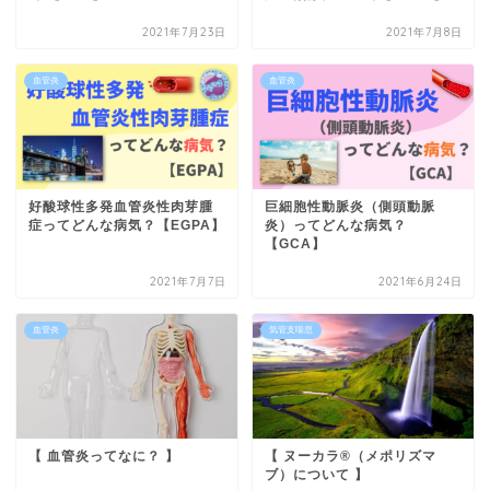
2021年7月23日
2021年7月8日
血管炎
血管炎
好酸球性多発血管炎性肉芽腫
巨細胞性動脈炎（側頭動脈
症ってどんな病気？【EGPA】
炎）ってどんな病気？
【GCA】
2021年7月7日
2021年6月24日
血管炎
気管支喘息
【 血管炎ってなに？ 】
【 ヌーカラ®︎（メポリズマ
ブ）について 】