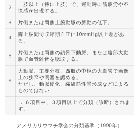
一肢以上（特に上肢）で、運動時に筋疲労や不
２
快感が出現する。
３
片側または両側上腕動脈の脈動の低下。
両上肢間で収縮期血圧に10mmHg以上差があ
４
る。
片側または両側の鎖骨下動脈、または腹部大動
５
脈で血管雑音を聴取する。
大動脈、主要分枝、四肢の中枢の大血管で画像
上の狭窄や閉塞を認める。
６
ただし、動脈硬化、繊維筋性異形成などによる
ものではない
→ ６項目中、３項目以上で分類（診断）されま
す。
アメリカリウマチ学会の分類基準（1990年）