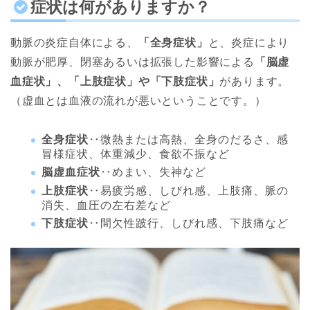
症状は何がありますか？
動脈の炎症自体による、
「全身症状」
と、炎症により
動脈が肥厚、閉塞あるいは拡張した影響による
「脳虚
血症状」、「上肢症状」や「下肢症状」
があります。
（虚血とは血液の流れが悪いということです。）
全身症状
‥微熱または高熱、全身のだるさ、感
冒様症状、体重減少、食欲不振など
脳虚血症状
‥めまい、失神など
上肢症状
‥易疲労感、しびれ感、上肢痛、脈の
消失、血圧の左右差など
下肢症状
‥間欠性跛行、しびれ感、下肢痛など