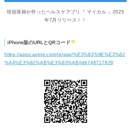
現役医師が作ったヘルスケアプリ『 マイカル 』2025
年7月リリース！！
iPhone版のURLとQRコード
https://apps.apple.com/jp/app/%E3%83%9E%E3%82
%A4%E3%82%AB%E3%83%AB/id6748717829