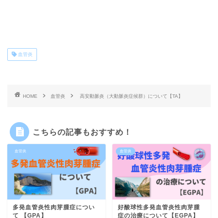
血管炎
HOME
血管炎
高安動脈炎（大動脈炎症候群）について【TA】
こちらの記事もおすすめ！
血管炎
血管炎
多発血管炎性肉芽腫症につい
好酸球性多発血管炎性肉芽腫
て 【GPA】
症の治療について【EGPA】