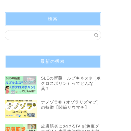
検索
最新の投稿
SLEの新薬 ルプキネス®︎（ボ
クロスポリン）ってどんな
薬？
ナノゾラ®︎（オゾラリズマブ）
の特徴【関節リウマチ】
皮膚筋炎におけるIVIg(免疫グ