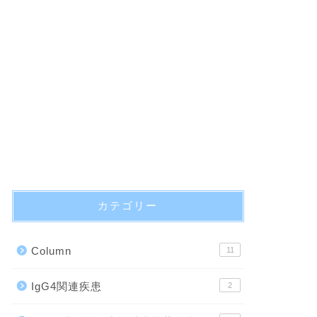
カテゴリー
Column
11
IgG4関連疾患
2