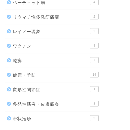
ベーチェット病
4
リウマチ性多発筋痛症
2
レイノー現象
2
ワクチン
8
乾癬
7
健康・予防
14
変形性関節症
1
多発性筋炎・皮膚筋炎
8
帯状疱疹
3