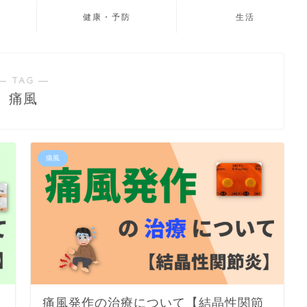
健康・予防
生活
― TAG ―
痛風
痛風
痛風発作の治療について【結晶性関節