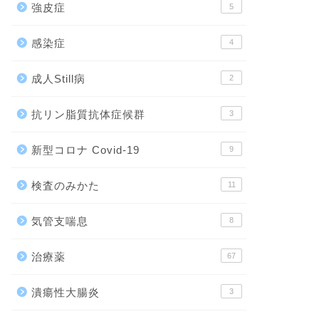
強皮症
5
感染症
4
成人Still病
2
抗リン脂質抗体症候群
3
新型コロナ Covid-19
9
検査のみかた
11
気管支喘息
8
治療薬
67
潰瘍性大腸炎
3