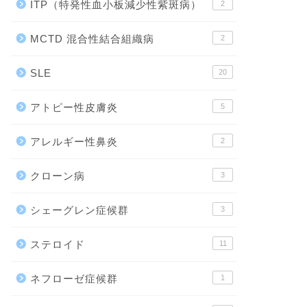
ITP（特発性血小板減少性紫斑病）
2
MCTD 混合性結合組織病
2
SLE
20
アトピー性皮膚炎
5
アレルギー性鼻炎
2
クローン病
3
シェーグレン症候群
3
ステロイド
11
ネフローゼ症候群
1