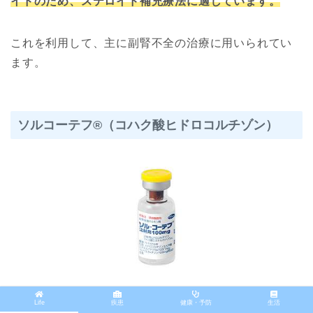
イドのため、ステロイド補充療法に適しています。
これを利用して、主に副腎不全の治療に用いられてい
ます。
ソルコーテフ®︎（コハク酸ヒドロコルチゾン）
Life
疾患
健康・予防
生活
ソルコーテフ®︎は、糖質コルチコイド作用と共に鉱質コ