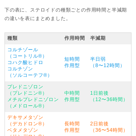
下の表に、ステロイドの種類ごとの作用時間と半減期
の違いを表にまとめました。
種類
作用時間
半減期
コルチゾール
（コートリル®︎）
短時間
半日弱
コハク酸ヒドロ
作用型
（8〜12時間）
コルチゾン
（ソルコーテフ®︎）
プレドニゾロン
（プレドニン®︎）
中時間
1日前後
メチルプレドニゾロン
作用型
（12〜36時間）
（メドロール®︎）
デキサメタゾン
（デカドロン®︎）
長時間
2日前後
ベタメタゾン
作用型
（36〜54時間）