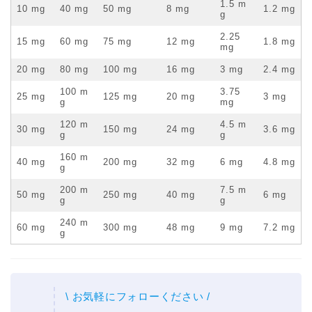
1.5 m
10 mg
40 mg
50 mg
8 mg
1.2 mg
g
2.25
15 mg
60 mg
75 mg
12 mg
1.8 mg
mg
20 mg
80 mg
100 mg
16 mg
3 mg
2.4 mg
100 m
3.75
25 mg
125 mg
20 mg
3 mg
g
mg
120 m
4.5 m
30 mg
150 mg
24 mg
3.6 mg
g
g
160 m
40 mg
200 mg
32 mg
6 mg
4.8 mg
g
200 m
7.5 m
50 mg
250 mg
40 mg
6 mg
g
g
240 m
60 mg
300 mg
48 mg
9 mg
7.2 mg
g
\ お気軽にフォローください /