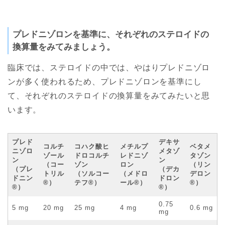
プレドニゾロンを基準に、それぞれのステロイドの
換算量をみてみましょう。
臨床では、ステロイドの中では、やはりプレドニゾロ
ンが多く使われるため、プレドニゾロンを基準にし
て、それぞれのステロイドの換算量をみてみたいと思
います。
プレド
デキサ
コルチ
コハク酸ヒ
メチルプ
ベタメ
ニゾロ
メタゾ
ゾール
ドロコルチ
レドニゾ
タゾン
ン
ン
（コー
ゾン
ロン
（リン
（プレ
（デカ
トリル
（ソルコー
（メドロ
デロン
ドニン
ドロン
®︎）
テフ®︎）
ール®︎）
®︎）
®︎）
®︎）
0.75
5 mg
20 mg
25 mg
4 mg
0.6 mg
mg