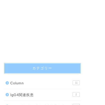
カテゴリー
Column
11
IgG4関連疾患
2