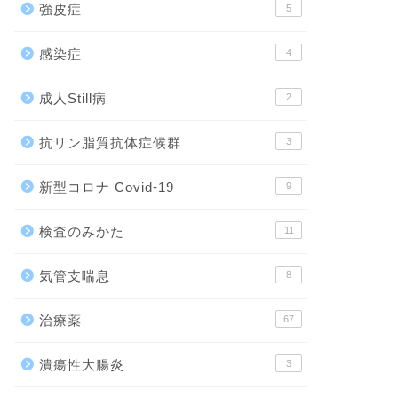
強皮症
5
感染症
4
成人Still病
2
抗リン脂質抗体症候群
3
新型コロナ Covid-19
9
検査のみかた
11
気管支喘息
8
治療薬
67
潰瘍性大腸炎
3