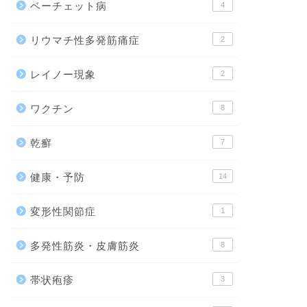
ベーチェット病
4
リウマチ性多発筋痛症
2
レイノー現象
2
ワクチン
8
乾癬
7
健康・予防
14
変形性関節症
1
多発性筋炎・皮膚筋炎
8
帯状疱疹
3