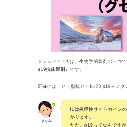
トレムフィア®︎は、生物学的製剤の一つで
p19抗体製剤』
です。
正確には、ヒト型抗ヒトIL-23 p19モ
ILは炎症性サイトカイン
かります。
ただ、p19ってなんです