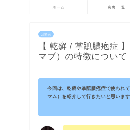
ホーム
疾患 一覧
治療薬
【 乾癬 / 掌蹠膿疱症
マブ）の特徴について
今回は、乾癬や掌蹠膿疱症で使われて
マム）を紹介して行きたいと思いま