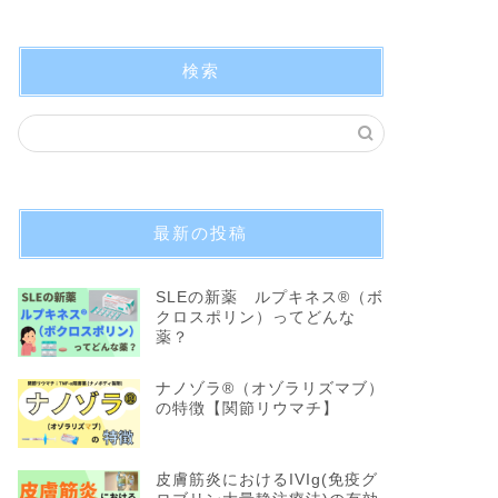
検索
最新の投稿
SLEの新薬 ルプキネス®︎（ボ
クロスポリン）ってどんな
薬？
ナノゾラ®︎（オゾラリズマブ）
の特徴【関節リウマチ】
皮膚筋炎におけるIVIg(免疫グ