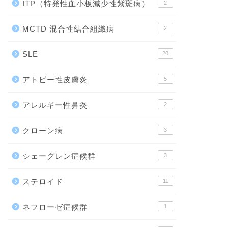
ITP（特発性血小板減少性紫斑病）
2
MCTD 混合性結合組織病
2
SLE
20
アトピー性皮膚炎
5
アレルギー性鼻炎
2
クローン病
3
シェーグレン症候群
3
ステロイド
11
ネフローゼ症候群
1