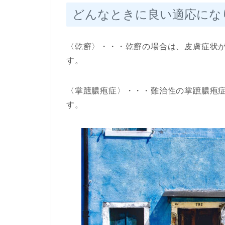
どんなときに良い適応にな
〈乾癬〉・・・乾癬の場合は、皮膚症状
す。
〈掌蹠膿疱症〉・・・難治性の掌蹠膿疱
す。