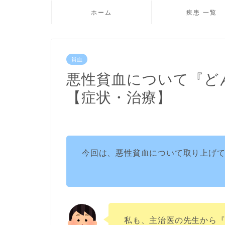
ホーム
疾患 一覧
貧血
悪性貧血について『ど
【症状・治療】
今回は、悪性貧血について取り上げ
私も、主治医の先生から