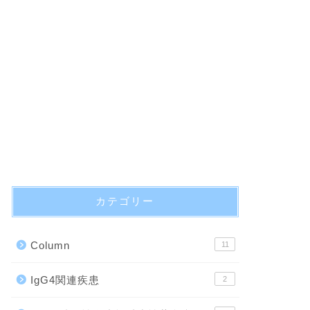
カテゴリー
Column
11
IgG4関連疾患
2