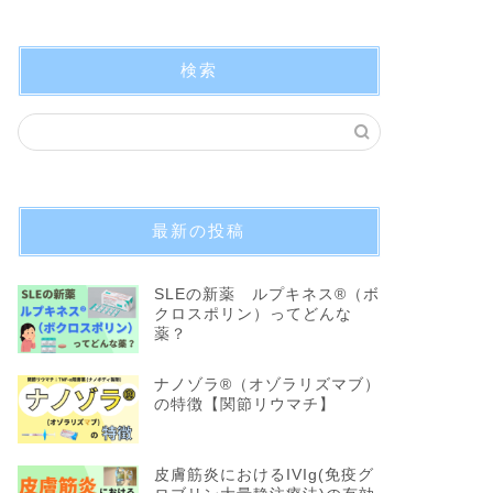
検索
最新の投稿
SLEの新薬 ルプキネス®︎（ボ
クロスポリン）ってどんな
薬？
ナノゾラ®︎（オゾラリズマブ）
の特徴【関節リウマチ】
皮膚筋炎におけるIVIg(免疫グ