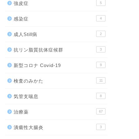
強皮症
5
感染症
4
成人Still病
2
抗リン脂質抗体症候群
3
新型コロナ Covid-19
9
検査のみかた
11
気管支喘息
8
治療薬
67
潰瘍性大腸炎
3