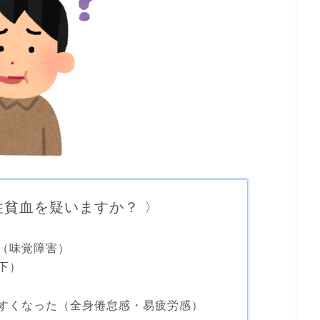
性貧血を疑いますか？ 〉
（味覚障害）
下）
すくなった（全身倦怠感・易疲労感）