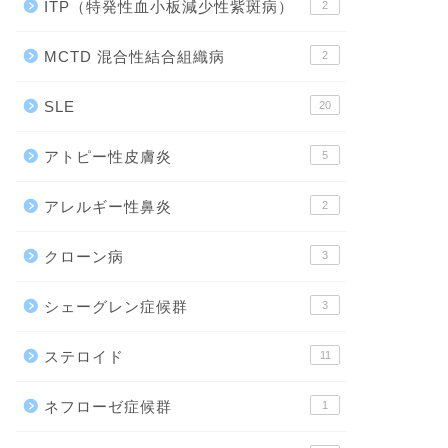
ITP（特発性血小板減少性紫斑病）
2
MCTD 混合性結合組織病
2
SLE
20
アトピー性皮膚炎
5
アレルギー性鼻炎
2
クローン病
3
シェーグレン症候群
3
ステロイド
11
ネフローゼ症候群
1