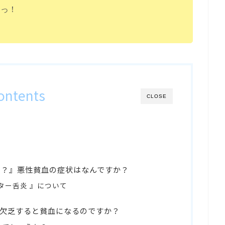
すっ！
ontents
CLOSE
う？』悪性貧血の症状はなんですか？
ター舌炎 』について
が欠乏すると貧血になるのですか？