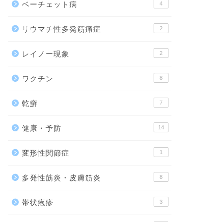
ベーチェット病
4
リウマチ性多発筋痛症
2
レイノー現象
2
ワクチン
8
乾癬
7
健康・予防
14
変形性関節症
1
多発性筋炎・皮膚筋炎
8
帯状疱疹
3