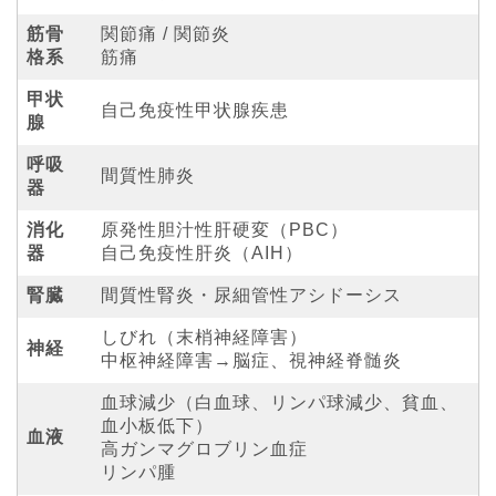
筋骨
関節痛 / 関節炎
格系
筋痛
甲状
自己免疫性甲状腺疾患
腺
呼吸
間質性肺炎
器
消化
原発性胆汁性肝硬変（PBC）
器
自己免疫性肝炎（AIH）
腎臓
間質性腎炎・尿細管性アシドーシス
しびれ（末梢神経障害）
神経
中枢神経障害→脳症、視神経脊髄炎
血球減少（白血球、リンパ球減少、貧血、
血小板低下）
血液
高ガンマグロブリン血症
リンパ腫