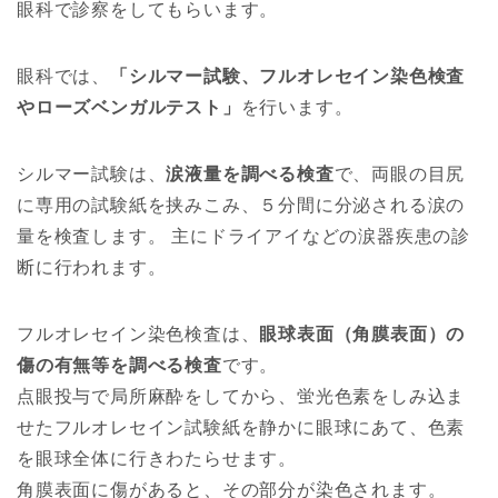
眼科で診察をしてもらいます。
眼科では、
「シルマー試験、フルオレセイン染色検査
やローズベンガルテスト」
を行います。
シルマー試験は、
涙液量を調べる検査
で、両眼の目尻
に専用の試験紙を挟みこみ、５分間に分泌される涙の
量を検査します。 主にドライアイなどの涙器疾患の診
断に行われます。
フルオレセイン染色検査は、
眼球表面（角膜表面）の
傷の有無等を調べる検査
です。
点眼投与で局所麻酔をしてから、蛍光色素をしみ込ま
せたフルオレセイン試験紙を静かに眼球にあて、色素
を眼球全体に行きわたらせます。
角膜表面に傷があると、その部分が染色されます。