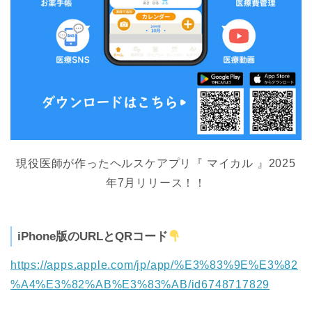
現役医師が作ったヘルスケアプリ『 マイカル 』2025
年7月リリース！！
iPhone版のURLとQRコード
https://apps.apple.com/jp/app/%E3%83%9E%E3%82
%A4%E3%82%AB%E3%83%AB/id6748717829