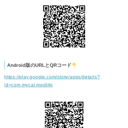
Android版のURLとQRコード
https://play.google.com/store/apps/details?
id=com.mycal.medlife