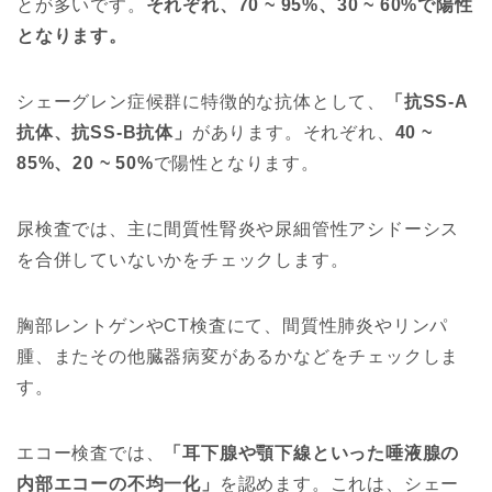
とが多いです。
それぞれ、
70 ~ 95%、30 ~ 60%
で陽性
となります。
シェーグレン症候群に特徴的な抗体として、
「抗SS-A
抗体、抗SS-B抗体」
があります。それぞれ、
40 ~
85%、20 ~ 50%
で陽性となります。
尿検査では、主に間質性腎炎や尿細管性アシドーシス
を合併していないかをチェックします。
胸部レントゲンやCT検査にて、間質性肺炎やリンパ
腫、またその他臓器病変があるかなどをチェックしま
す。
エコー検査では、
「耳下腺や顎下線といった唾液腺の
内部エコーの不均一化」
を認めます。これは、シェー