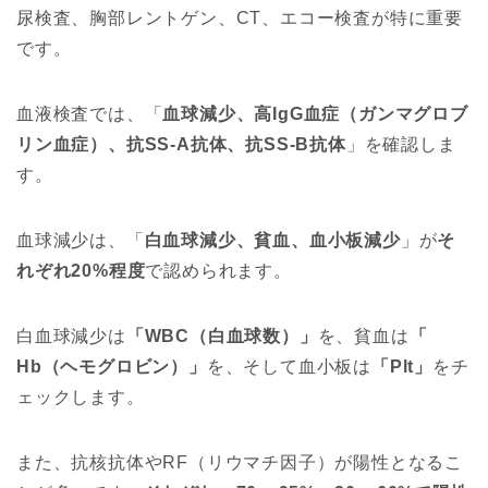
尿検査、胸部レントゲン、CT、エコー検査が特に重要
です。
血液検査では、「
血球減少、高IgG血症（ガンマグロブ
リン血症）、抗SS-A抗体、抗SS-B抗体
」を確認しま
す。
血球減少は、「
白血球減少、貧血、血小板減少
」が
そ
れぞれ20%程度
で認められます。
白血球減少は
「WBC（白血球数）」
を、貧血は
「
Hb（ヘモグロビン）」
を、そして血小板は
「Plt」
をチ
ェックします。
また、抗核抗体やRF（リウマチ因子）が陽性となるこ