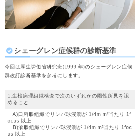
シェーグレン症候群の診断基準
今回は厚生労働省研究班(1999 年)のシェーグレン症候
群改訂診断基準を参考にします。
1.生検病理組織検査で次のいずれかの陽性所見を認
めること
A)口唇腺組織でリンパ球浸潤が 1/4m m²当たり 1f
ocus 以上
B)涙腺組織でリンパ球浸潤が 1/4m m²当たり 1foc
us 以上