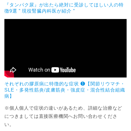
『タンパク尿』が出たら絶対に受診してほしい人の特
徴9選 ” 現役腎臓内科医が紹介 ”
それぞれの膠原病に特徴的な症状 ❶【関節リウマチ・
SLE・多発性筋炎/皮膚筋炎・強皮症・混合性結合組織
病】
※個人個人で症状の違いがあるため、詳細な治療など
につきましては直接医療機関へお問い合わせくださ
い。