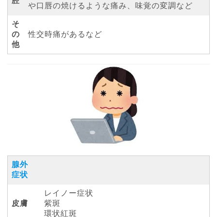
腔
や口唇の焼けるような痛み、味覚の変調など
そ
の
性交時痛があるなど
他
腺外
症状
レイノー症状
皮膚
紫斑
環状紅斑